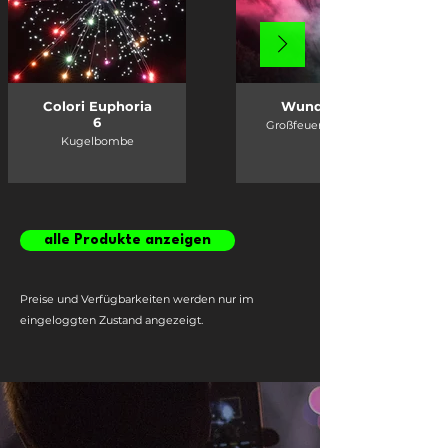
Colori Euphoria
Wunderbunt
6
Großfeuerwerksbatterie
Kugelbombe
alle Produkte anzeigen
Preise und Verfügbarkeiten werden nur im
eingeloggten Zustand angezeigt.