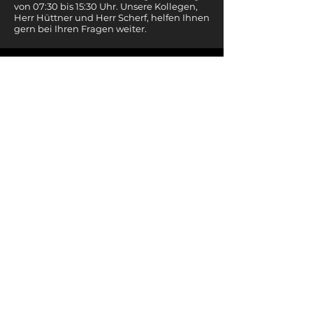
von
07:30 bis 15:30 Uhr. Unsere Kollegen,
Herr Hüttner und Herr Scherf, helfen Ihnen
gern bei Ihren Fragen weiter.
Verkaufsleiter
Andre Hüttner
Auftrags- und Artikelverwaltung, Online Shop,
Ein-& Verkauf, Logistikmanagement