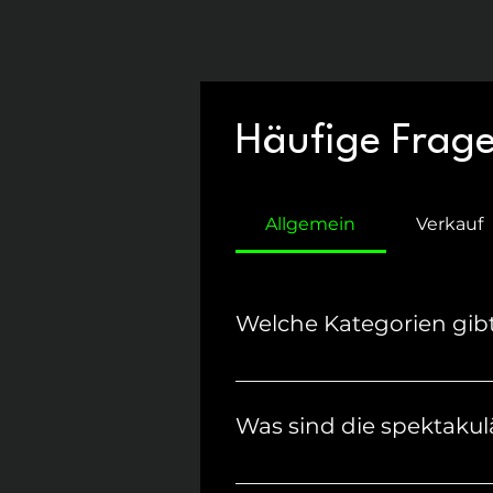
Häufige Frag
Allgemein
Verkauf
Welche Kategorien gib
Feuerwerkskörper werden in 
erforderliche Genehmigung 
Was sind die spektakul
Kategorien unterschieden:
New Year’s Eve in Sydne
Kategorie F1
: