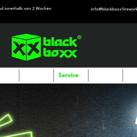
nd innerhalb von 2 Wochen
info@blackboxxfirewor
dukte
Shop
Service
Über uns
Kon