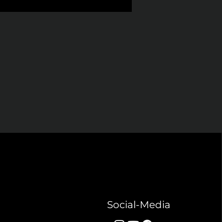
era House und der Sydney 
aubnis von Personen über 12 
r Welt und zieht Millionen 
m beeindruckenden Feuerwerk 
 18 Jahren zu Silvester oder 
en).
rsonen mit einer speziellen 
n Städten Indiens zu sehen 
keit ist in der Regel nicht 
druckende Feuerwerke statt, 
ine große Attraktion ist.
und nicht an die 
wie Feuerwehr- oder 
Social-Media
druckende Inszenierung und 