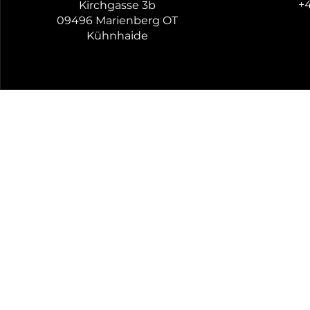
+4
Kirchgasse 3b
Farbvielfalt.
09496 Marienberg OT
International Fireworks
Kühnhaide
Dieses Festival, das jed
bietet eine spektakuläre
Celebration of Light in
 Dies ist ein jährliches Feuerwerksfestival, bei dem Teams aus verschiedenen Ländern gegeneinander 
antreten und großartige 