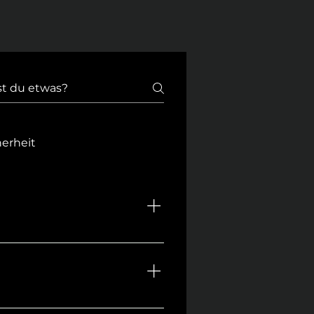
herheit
keit, Verwendung und die 
ern werden die folgenden 