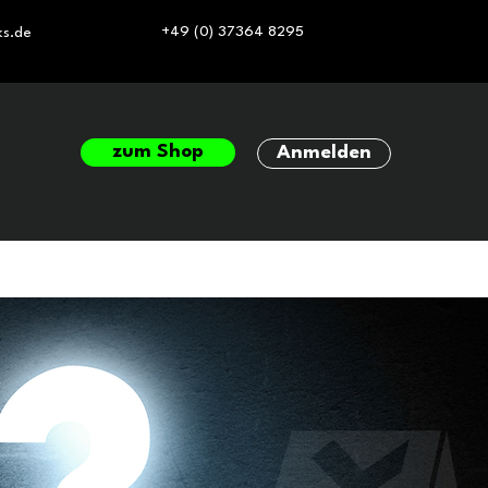
+49 (0) 37364 8295
ks.de
zum Shop
Anmelden
takt