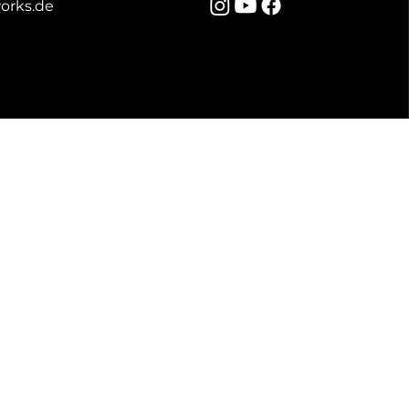
orks.de
 aus der ganzen Welt an und 