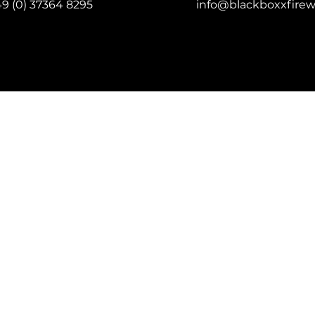
9 (0) 37364 8295
info@blackboxxfirew
 Festival in Montreal, Kanada
es Jahr im Sommer stattfindet, zieht Feuerwerkskünstler
 Show.
 Vancouver, Kanada
Shows abliefern.