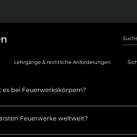
en
Lehrgänge & rechtliche Anforderungen
Sic
t es bei Feuerwerkskörpern?
verschiedene Kategorien unterteilt, um ihre Gefährlich
zu bestimmen. In Deutschland und vielen anderen Länd
ärsten Feuerwerke weltweit?
y, Australien