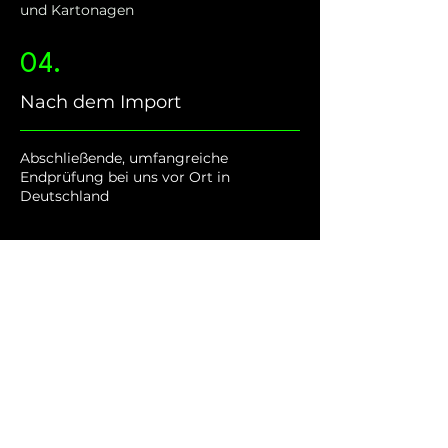
und Kartonagen
04.
Nach dem Import
Abschließende, umfangreiche
Endprüfung bei uns vor Ort in
Deutschland
Gebrauchshinweise
&
Aufstellanleitungen